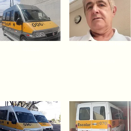
0006 ROSA VIVIELE M
0014. Jose Arnaldo Fialho
VELOZO
41 99642-2255
41-99993-5679