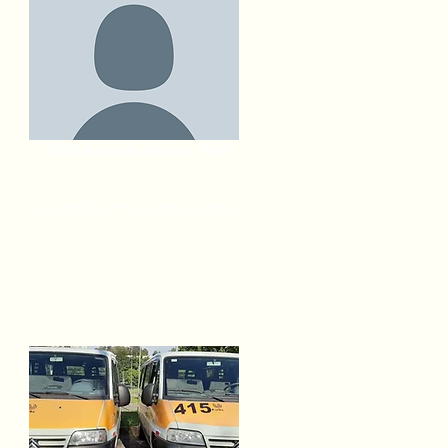
0059 Ariosmar Amador Pires
(41) 30852477, 41 99502-8379