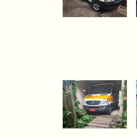
0066 LOUMI LOURDES
TRANSP ESCOLAR
41 98484-8599
0085 Alexandre H. Cozubek