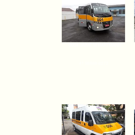
0004 JAIME W HARTMANN
41 98888-6272