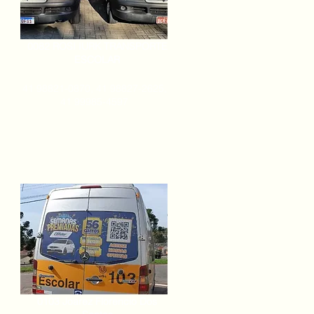
0082 ROSI IURK TRANSPORTE
ESCOLAR
41 98821-0870, 41 98827-2625,
41 99985-4597
0103 Joarez Florencio Dos