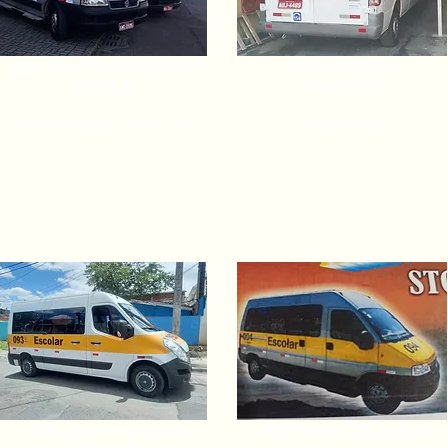
0068 DAPLIMA TRANSPORTE
0070 ESTANISLAU
ESCOLAR
BELINOVSKI
(41) 99104-2658, 99181-5527
41 999917645
0093. Alfonso Fernandez
0094 Rozeni A De Miranda