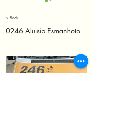
< Back
0246 Aluisio Esmanhoto
Previous
Next