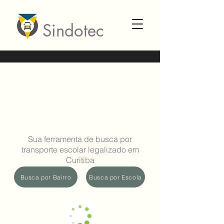
Sindotec
Sua ferramenta de busca por
transporte escolar legalizado em
Curitiba
Busca por Bairro
Busca por Escola