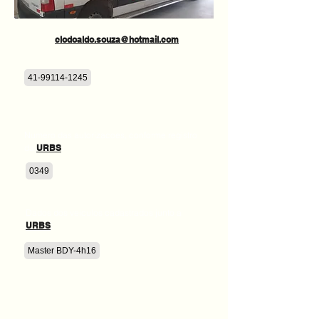
clodoaldo.souza@hotmail.com
41-99114-1245
Numero das autorizacoes, conforme registro
da
URBS
:
0349
Dados dos veiculos cadastrados junto a
URBS
:
Master BDY-4h16