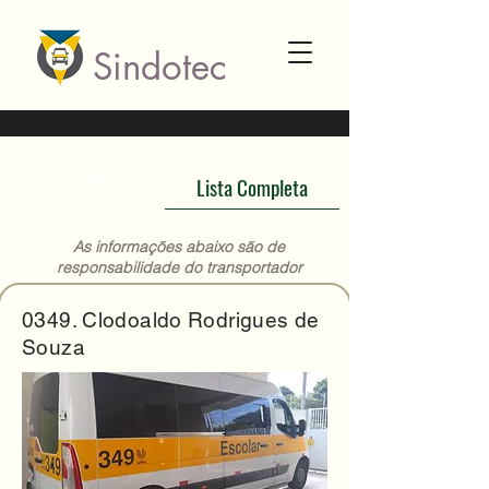
Sindotec
Lista Completa
Voltar
As informações abaixo são de
responsabilidade do transportador
Sua ferramenta de busca por
0349. Clodoaldo Rodrigues de
transporte escolar legalizado em
Souza
Curitiba
Busca por Bairro
Busca por Escola