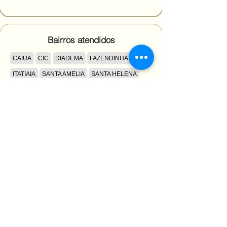
Bairros atendidos
CAIUA
CIC
DIADEMA
FAZENDINHA
ITATIAIA
SANTA AMELIA
SANTA HELENA
VILA NOSSA SENHORA DA LUZ
VILA BARIGUI
OSVALDO CRUZ I
OSVALDO CRUZ II
Escolas atendidas
SESI -CIC - C-EF M
ANCHIETA CIC - C-EI EF M
P
OSWALDO CRUZ I - C M E I
OSWALDO
CRUZ II - C M E I
MONTEIRO LOBATO - E M CEI-
EI EF
NOSSA SRA DA LUZ DOS PINHAIS E M-EI
EF
ALBERT SCHWEITZER - E M-EF
IVO LEAO